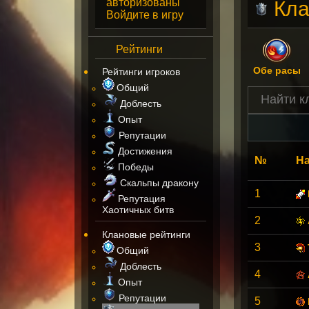
авторизованы
Кла
Войдите в игру
Рейтинги
Обе расы
Рейтинги игроков
Общий
Доблесть
Опыт
Репутации
Достижения
№
На
Победы
Скальпы дракону
1
Репутация
Хаотичных битв
2
Клановые рейтинги
3
Общий
Доблесть
4
Опыт
Репутации
5