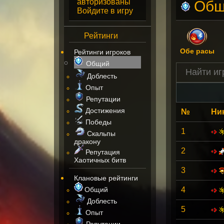
авторизованы
Общ
Войдите в игру
Рейтинги
Обе расы
Рейтинги игроков
Общий
Доблесть
Опыт
Репутации
Достижения
№
Ни
Победы
1
Скальпы
дракону
2
Репутация
Хаотичных битв
3
Клановые рейтинги
Общий
4
Доблесть
5
Опыт
Репутации