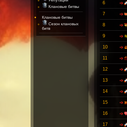
6
Клановые битвы
7
Клановые битвы
Сезон клановых
8
битв
9
10
11
12
13
14
15
16
17