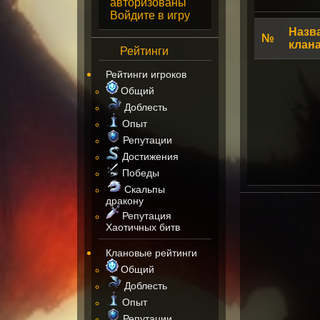
авторизованы
Войдите в игру
Назв
№
клан
Рейтинги
Рейтинги игроков
Общий
Доблесть
Опыт
Репутации
Достижения
Победы
Скальпы
дракону
Репутация
Хаотичных битв
Клановые рейтинги
Общий
Доблесть
Опыт
Репутации