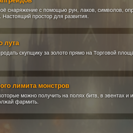
 апгрейдов
оё снаряжение с помощью рун, лаков, символов, опр
 Настоящий простор для развития.
о лута
одать скупщику за золото прямо на Торговой площ
ного лимита монстров
оторые можно получить на полях битв, в эвентах и и
олжай фармить.