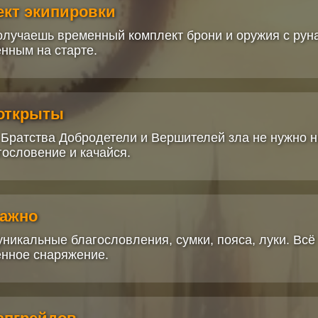
ект экипировки
олучаешь временный комплект брони и оружия с руна
ённым на старте.
 открыты
 Братства Добродетели и Вершителей зла не нужно н
гословение и качайся.
важно
никальные благословления, сумки, пояса, луки. Всё
енное снаряжение.