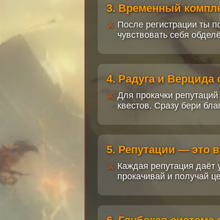
3. Временный компл
После регистрации ты п
чувствовать себя обдел
4. Радуга и Верцида
Для прокачки репутаций
квестов. Сразу бери бла
5. Репутации — это 
Каждая репутация даёт у
прокачивай и получай ц