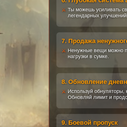
6. Глубокая система
Ты можешь усиливать св
легендарных улучшений.
7. Продажа ненужног
Ненужные вещи можно пр
нагрузки в сумке.
8. Обновление днев
Используй обнуляторы, к
Обновляй лимит и прод
9. Боевой пропуск