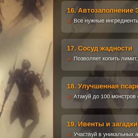
16. Автозаполнение 
Все нужные ингредиенты
17. Сосуд жадности
Позволяет копить лимит,
18. Улучшенная псар
Атакуй до 100 монстров
19. Ивенты и загадки
Участвуй в уникальных 